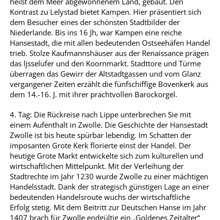
heißt dem Meer abgewonnenem Land, gebaut. Den
Kontrast zu Lelystad bietet Kampen. Hier präsentiert sich
dem Besucher eines der schönsten Stadtbilder der
Niederlande. Bis ins 16 Jh, war Kampen eine reiche
Hansestadt, die mit allen bedeutenden Ostseehäfen Handel
trieb. Stolze Kaufmannshäuser aus der Renaissance prägen
das ljsselufer und den Koornmarkt. Stadttore und Türme
überragen das Gewirr der Altstadtgassen und vom Glanz
vergangener Zeiten erzählt die fünfschiffige Bovenkerk aus
dem 14.-16. J. mit ihrer prachtvollen Barockorgel.
4. Tag: Die Rückreise nach Lippe unterbrechen Sie mit
einem Aufenthalt in Zwolle. Die Geschichte der Hansestadt
Zwolle ist bis heute spürbar lebendig. Im Schatten der
imposanten Grote Kerk florierte einst der Handel. Der
heutige Grote Markt entwickelte sich zum kulturellen und
wirtschaftlichen Mittelpunkt. Mit der Verleihung der
Stadtrechte im Jahr 1230 wurde Zwolle zu einer mächtigen
Handelsstadt. Dank der strategisch günstigen Lage an einer
bedeutenden Handelsroute wuchs der wirtschaftliche
Erfolg stetig. Mit dem Beitritt zur Deutschen Hanse im Jahr
1407 brach für Zwolle endgültig ein „Goldenes Zeitalter“