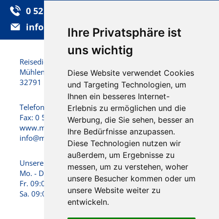
0 52 32 / 92 25-0
info@motzek-reisen.de
Ihre Privatsphäre ist
uns wichtig
Reisedienst Motzek GmbH & Co. KG
Mühlenstraße 22
Diese Website verwendet Cookies
32791 Lage
und Targeting Technologien, um
Ihnen ein besseres Internet-
Telefon: 0 52 32 / 92 25 - 0
Erlebnis zu ermöglichen und die
Fax: 0 52 32 / 92 25 -25
Werbung, die Sie sehen, besser an
www.motzek-reisen.de
Ihre Bedürfnisse anzupassen.
info@motzek-reisen.de
Diese Technologien nutzen wir
außerdem, um Ergebnisse zu
Unsere Öffnungszeiten:
messen, um zu verstehen, woher
Mo. - Do. 09:00 - 17:00 Uhr
unsere Besucher kommen oder um
Fr. 09:00 - 15:00 Uhr
unsere Website weiter zu
Sa. 09:00 - 13:00 Uhr
entwickeln.