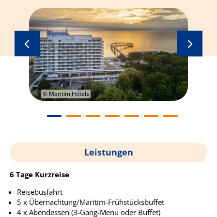
© Maritim Hotels
© 
Leistungen
6 Tage Kurzreise
Reisebusfahrt
5 x Übernachtung/Maritim-Frühstücksbuffet
4 x Abendessen (3-Gang-Menü oder Buffet)