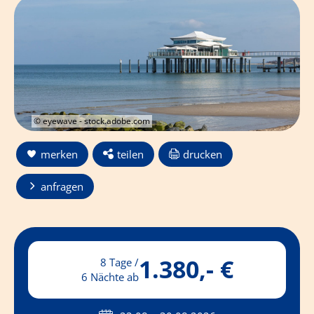
© eyewave - stock.adobe.com
merken
teilen
drucken
anfragen
1.380,- €
8 Tage /
6 Nächte ab