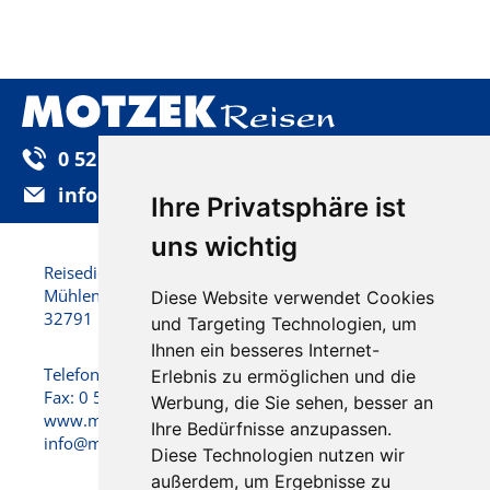
0 52 32 / 92 25-0
info@motzek-reisen.de
Ihre Privatsphäre ist
uns wichtig
Reisedienst Motzek GmbH & Co. KG
Mühlenstraße 22
Diese Website verwendet Cookies
32791 Lage
und Targeting Technologien, um
Ihnen ein besseres Internet-
Telefon: 0 52 32 / 92 25 - 0
Erlebnis zu ermöglichen und die
Fax: 0 52 32 / 92 25 -25
Werbung, die Sie sehen, besser an
www.motzek-reisen.de
Ihre Bedürfnisse anzupassen.
info@motzek-reisen.de
Diese Technologien nutzen wir
außerdem, um Ergebnisse zu