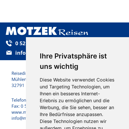
0 52 32 / 92 25-0
info@motzek-reisen.de
Ihre Privatsphäre ist
uns wichtig
Reisedienst Motzek GmbH & Co. KG
Mühlenstraße 22
Diese Website verwendet Cookies
32791 Lage
und Targeting Technologien, um
Ihnen ein besseres Internet-
Telefon: 0 52 32 / 92 25 - 0
Erlebnis zu ermöglichen und die
Fax: 0 52 32 / 92 25 -25
Werbung, die Sie sehen, besser an
www.motzek-reisen.de
Ihre Bedürfnisse anzupassen.
info@motzek-reisen.de
Diese Technologien nutzen wir
außerdem, um Ergebnisse zu