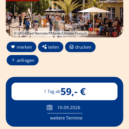
© LAGA Bad Nenndorf/Marie-Christin Pratsch
merken
teilen
drucken
anfragen
59,- €
1 Tag ab
10.09.2026
weitere Termine