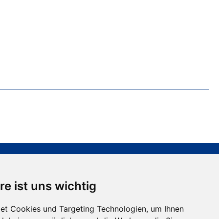
info@motzek-reisen.de
re ist uns wichtig
nsere Öffnungszeiten:
o. - Do. 09:00 - 17:00 Uhr
et Cookies und Targeting Technologien, um Ihnen
r. 09:00 - 15:00 Uhr