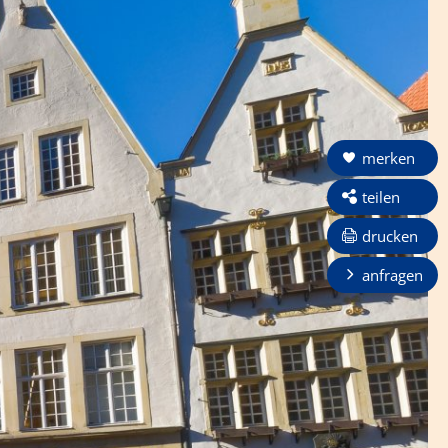
merken
teilen
drucken
anfragen