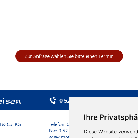
Zur Anfrage wählen Sie bitte einen Termin
0 52 32 / 92 25-0
Ihre Privatsphä
 & Co. KG
Telefon: 0 52 32 / 92 25 - 0
U
Fax: 0 52 32 / 92 25 -25
M
Diese Website verwend
www.motzek-reisen.de
F