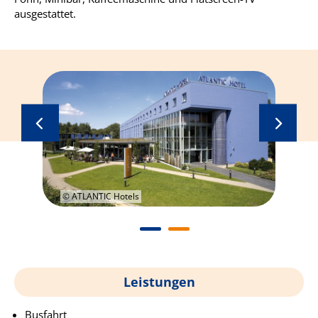
ausgestattet.
© ATLANTIC Hotels
©
Leistungen
Busfahrt