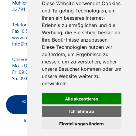
Mühlenstraße 22
Diese Website verwendet Cookies
32791 Lage
und Targeting Technologien, um
Ihnen ein besseres Internet-
Telefon: 0 52 32 / 92 25 - 0
Erlebnis zu ermöglichen und die
Fax: 0 52 32 / 92 25 -25
Werbung, die Sie sehen, besser an
www.motzek-reisen.de
Ihre Bedürfnisse anzupassen.
info@motzek-reisen.de
Diese Technologien nutzen wir
außerdem, um Ergebnisse zu
Unsere Öffnungszeiten:
messen, um zu verstehen, woher
Mo. - Do. 09:00 - 17:00 Uhr
unsere Besucher kommen oder um
Fr. 09:00 - 15:00 Uhr
unsere Website weiter zu
Sa. 09:00 - 13:00 Uhr
entwickeln.
Alle akzeptieren
© 2026 Reisedienst Motzek GmbH & Co. KG
created by
vistabus.de
Ich lehne ab
Impressum
|
AGB
|
Datenschutz
|
Formblatt
|
Einstellungen ändern
Cookie-Einstellungen