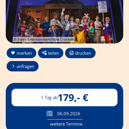
© Stage Entertainment/Matt Crockett
merken
teilen
drucken
anfragen
179,- €
1 Tag ab
06.09.2026
weitere Termine