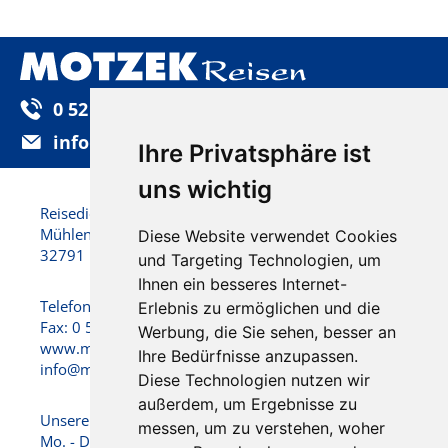
0 52 32 / 92 25-0
info@motzek-reisen.de
Ihre Privatsphäre ist
uns wichtig
Reisedienst Motzek GmbH & Co. KG
Mühlenstraße 22
Diese Website verwendet Cookies
32791 Lage
und Targeting Technologien, um
Ihnen ein besseres Internet-
Telefon: 0 52 32 / 92 25 - 0
Erlebnis zu ermöglichen und die
Fax: 0 52 32 / 92 25 -25
Werbung, die Sie sehen, besser an
www.motzek-reisen.de
Ihre Bedürfnisse anzupassen.
info@motzek-reisen.de
Diese Technologien nutzen wir
außerdem, um Ergebnisse zu
Unsere Öffnungszeiten:
messen, um zu verstehen, woher
Mo. - Do. 09:00 - 17:00 Uhr